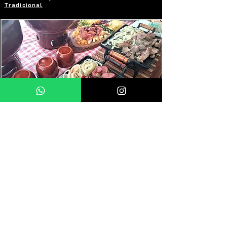
Tradicional
Buffet de Massas - Italiano Buona
Buffet - Festa com Cardápio Junino I
Buffet - Festa Cardápio Junino II
Buffet - Festa Cardápio Junino III
Buffet - Festa Cardápio de Comida Mineira I
Buffet - Festa Cardápio Mineiro II
Buffet - Festa Cardápio Mineiro III
Buffet - Festa Churrasco Espetinho I
Buffet - Festa Churrasco Espetinho II
Buffet - Festa Churrasco Tradição I
Buffet - Festa Churrasco Tradição II
Buffet - Festa Churrasco Tradição III
Buffet - Festa Churrasco Premium
Buffet - Festa Churrasco Premium Gourmet
Zona Norte
Zona Sul
Zona Leste
Zona Oeste
Centro
Tipos de Evento
Numero de convidados
Pagamentos