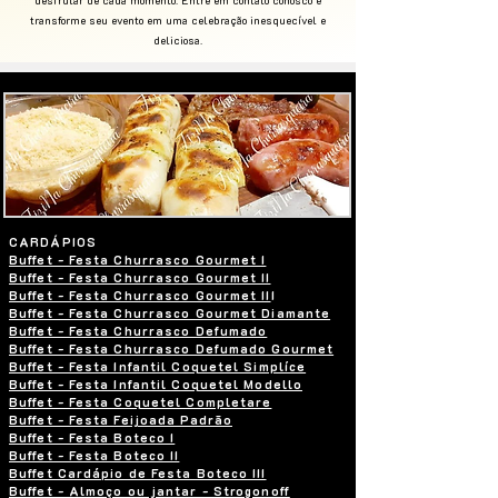
desfrutar de cada momento. Entre em contato conosco e
transforme seu evento em uma celebração inesquecível e
deliciosa.
CARDÁPIOS
Buffet - Festa Churrasco Gourmet I
Buffet - Festa Churrasco Gourmet II
Buffet - Festa Churrasco Gourmet II
I
Buffet - Festa Churrasco Gourmet Diamante
Buffet - Festa Churrasco Defumado
Buffet - Festa Churrasco Defumado Gourmet
Buffet - Festa Infantil Coquetel Simplíce
Buffet - Festa Infantil Coquetel Modello
Buffet - Festa Coquetel Completare
Buffet - Festa Feijoada Padrão
Buffet - Festa Boteco I
Buffet - Festa Boteco II
Buffet Cardápio de Festa Boteco III
Buffet - Almoço ou jantar - Strogonoff