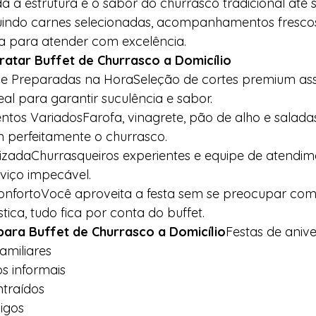
da a estrutura e o sabor do churrasco tradicional até 
ncluindo carnes selecionadas, acompanhamentos fresco
da para atender com excelência.
atar Buffet de Churrasco a Domicílio
e Preparadas na HoraSeleção de cortes premium as
al para garantir suculência e sabor.
s VariadosFarofa, vinagrete, pão de alho e saladas
perfeitamente o churrasco.
lizadaChurrasqueiros experientes e equipe de atendim
viço impecável.
ConfortoVocê aproveita a festa sem se preocupar com
tica, tudo fica por conta do buffet.
para Buffet de Churrasco a Domicílio
Festas de anive
amiliares
s informais
traídos
igos