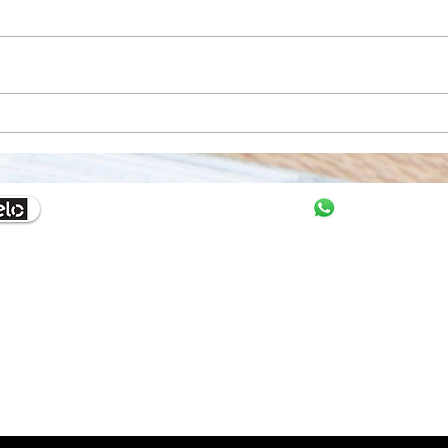
Buffet Infantil a Domicílio:
Comi
Como Organizar uma Festa
Domi
Completa Sem Sair de Casa
e Co
Eve
11-98536-
Monica.
 contrato
Noss
o cartão.
 - Buffet Nova Era - ZiziNa Churrasqueira - Serviço de Buffet em Domicilio