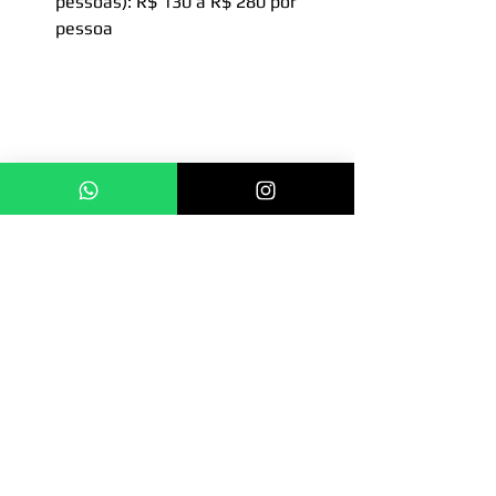
pessoas): R$ 130 a R$ 280 por 
pessoa
buffet
buffet a domicilio
serviço de buffet sp
buffet de churrasco
buffet de churrasco sp
serviço de buffet de churrasco
buffet de churrasco em casa
buffet de churrasco para aniversário
buffet sp