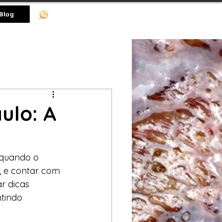
(11)-98536-8512
Blog
ulo: A
 quando o 
, e contar com 
r dicas 
tindo 