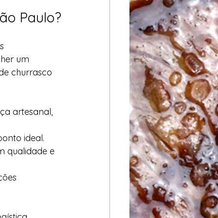
São Paulo?
s 
lher um 
 de churrasco 
ça artesanal, 
onto ideal.
m qualidade e 
ções 
ística, 