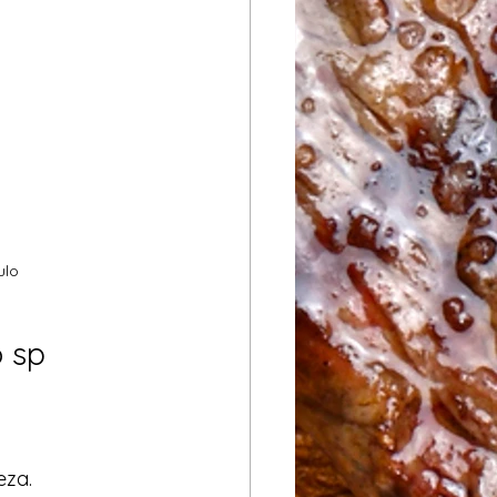
ulo
o sp
eza.