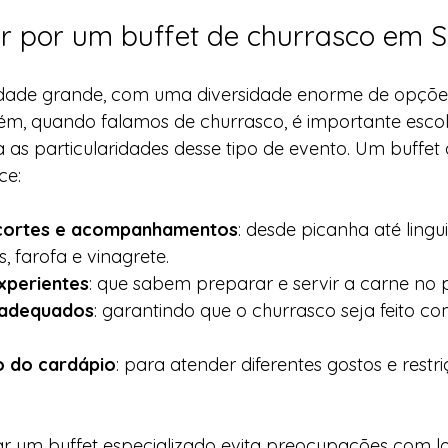
r por um buffet de churrasco em 
dade grande, com uma diversidade enorme de opçõe
ém, quando falamos de churrasco, é importante esco
 as particularidades desse tipo de evento. Um buffet
ce:
cortes e acompanhamentos
: desde picanha até lingui
, farofa e vinagrete.
experientes
: que sabem preparar e servir a carne no p
 adequados
: garantindo que o churrasco seja feito co
o do cardápio
: para atender diferentes gostos e restri
ar um buffet especializado evita preocupações com log