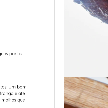
guns pontos 
ntos. Um bom 
frango e até 
e molhos que 