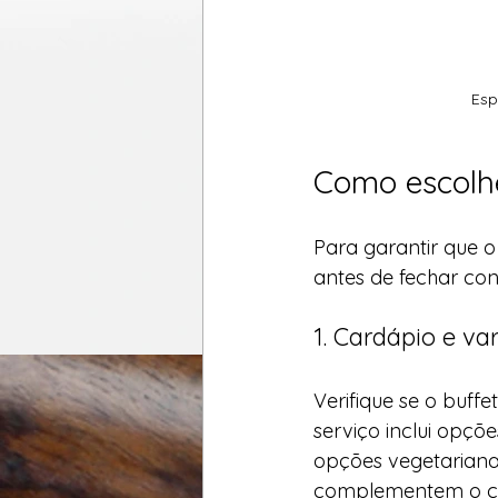
Esp
Como escolhe
Para garantir que o
antes de fechar con
1. Cardápio e va
Verifique se o buf
serviço inclui opçõ
opções vegetarianas
complementem o ch