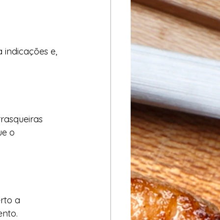
 indicações e, 
rasqueiras 
ue o 
rto a 
ento.