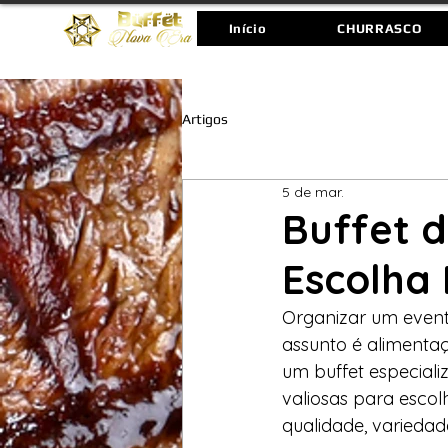
Início
CHURRASCO
Artigos
5 de mar.
Buffet 
Escolha 
Organizar um event
assunto é alimenta
um buffet especiali
valiosas para escol
qualidade, variedad