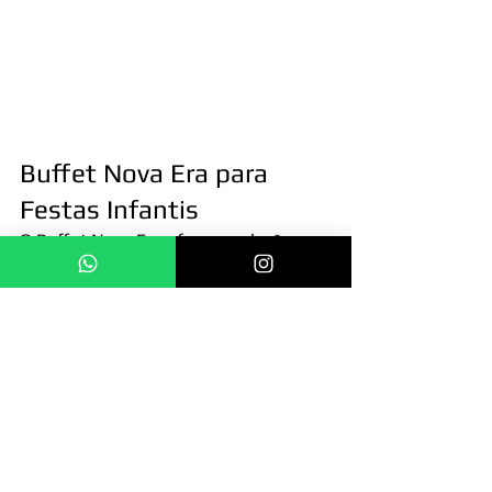
Buffet Nova Era para 
Festas Infantis
O Buffet Nova Era oferece soluções 
completas para festas infantis em São 
Paulo, com cardápios personalizados, 
equipe treinada e estrutura 
profissional para aniversários e 
comemorações familiares.
Com mais de 10 anos de experiência e 
mais de 1.500 clientes atendidos, 
trabalhamos para transformar cada 
festa em uma experiência divertida, 