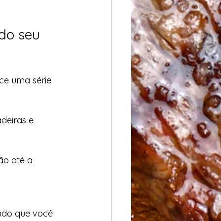
do seu 
ce uma série 
deiras e 
ão até a 
indo que você 