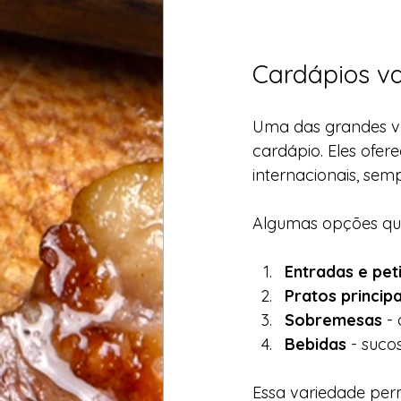
Cardápios va
Uma das grandes va
cardápio. Eles ofere
internacionais, sem
Algumas opções qu
Entradas e pet
Pratos principa
Sobremesas
 -
Bebidas
 - suco
Essa variedade perm