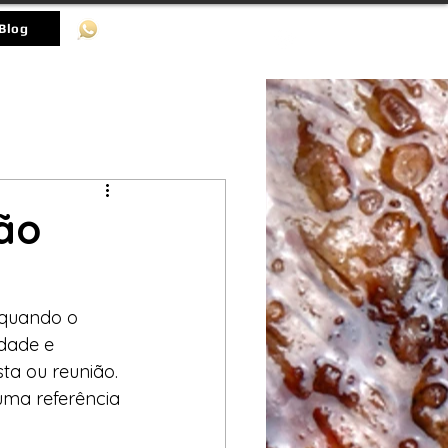
(11)-98536-8512
Blog
ão
 quando o 
dade e 
ta ou reunião. 
 uma referência 