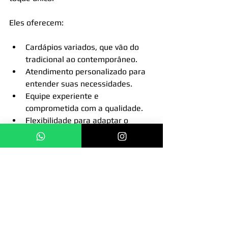
Eles oferecem:
Cardápios variados, que vão do 
tradicional ao contemporâneo.
Atendimento personalizado para 
entender suas necessidades.
Equipe experiente e 
comprometida com a qualidade.
Flexibilidade para adaptar o 
serviço ao seu orçamento.
Se você busca um buffet completo e 
de alta qualidade, o Buffet Nova Era é 
a escolha certa. Para mais 
informações, acesse 
gastronomia 
para eventos sp
.