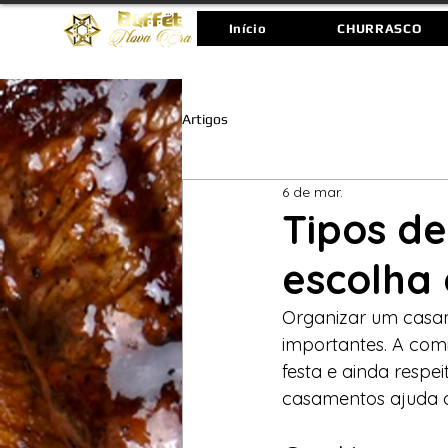
Início
CHURRASCO
Artigos
6 de mar.
Tipos d
escolha 
Organizar um casam
importantes. A com
festa e ainda respe
casamentos ajuda a