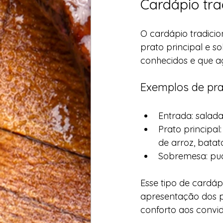
Cardápio trad
O cardápio tradicio
prato principal e s
conhecidos e que a
Exemplos de pra
Entrada: salad
Prato principa
de arroz, batat
Sobremesa: pud
Esse tipo de cardáp
apresentação dos pr
conforto aos convi