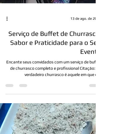
13 de ago. de 2025
Serviço de Buffet de Churrasco:
Sabor e Praticidade para o Seu
Evento
Encante seus convidados com um serviço de buffet
de churrasco completo e profissional Citação: “O
verdadeiro churrasco é aquele em que o...