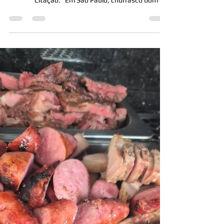
13 de ago. de 2025
Buffet de Churrasco SP:
Qualidade e Sabor em Eventos
Paulistanos
Transforme sua festa com um buffet de churrasco
SP que une praticidade e sabor incomparável
Citação: “Em São Paulo, churrasco bom é...