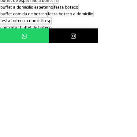
buffet de espetinho a domicilio
buffet a domicilio espetinho
festa boteco
buffet comida de boteco
festa boteco a domicilio
festa boteco a domicilio sp
contratar buffet de boteco
festa boteco em são paulo
comida de boteco
boteco em casa