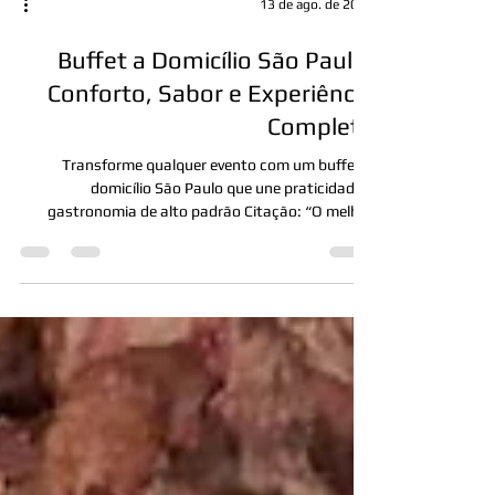
13 de ago. de 2025
Buffet a Domicílio São Paulo:
Conforto, Sabor e Experiência
Completa
Transforme qualquer evento com um buffet a
domicílio São Paulo que une praticidade e
gastronomia de alto padrão Citação: “O melhor
da...