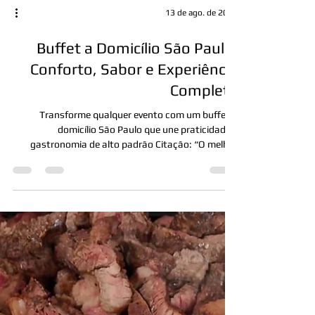
13 de ago. de 2025
Buffet a Domicílio São Paulo:
Conforto, Sabor e Experiência
Completa
Transforme qualquer evento com um buffet a
domicílio São Paulo que une praticidade e
gastronomia de alto padrão Citação: “O melhor
da...