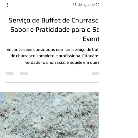
13 de ago. de 2025
Serviço de Buffet de Churrasco:
Sabor e Praticidade para o Seu
Evento
Encante seus convidados com um serviço de buffet
de churrasco completo e profissional Citação: “O
verdadeiro churrasco é aquele em que o...