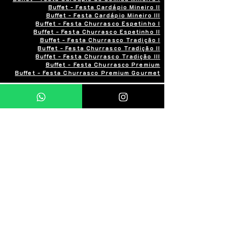
Buffet - Festa Cardápio Mineiro II
Buffet - Festa Cardápio Mineiro III
Buffet - Festa Churrasco Espetinho I
Buffet - Festa Churrasco Espetinho II
Buffet - Festa Churrasco Tradição I
Buffet - Festa Churrasco Tradição II
Buffet - Festa Churrasco Tradição III
Buffet - Festa Churrasco Premium
Buffet - Festa Churrasco Premium Gourmet
Zona Norte
Zona Sul
Zona Leste
Zona Oeste
Centro
Tipos de Evento
Numero de convidados
Pagamentos