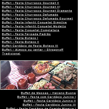
Buffet - Festa Churrasco Gourmet II
Buffet - Festa Churrasco Gourmet II
I
Buffet - Festa Churrasco Gourmet Diamante
Buffet - Festa Churrasco Defumado
Buffet - Festa Churrasco Defumado Gourmet
Buffet - Festa Infantil Coquetel Simplíce
Buffet - Festa Infantil Coquetel Modello
Buffet - Festa Coquetel Completare
Buffet - Festa Feijoada Padrão
Buffet - Festa Boteco I
Buffet - Festa Boteco II
Buffet Cardápio de Festa Boteco III
Buffet - Almoço ou jantar - Strogonoff
Tradicional
Buffet de Massas - Italiano Buona
Buffet - Festa com Cardápio Junino I
Buffet - Festa Cardápio Junino II
Buffet - Festa Cardápio Junino III
Buffet - Festa Cardápio de Comida Mineira I