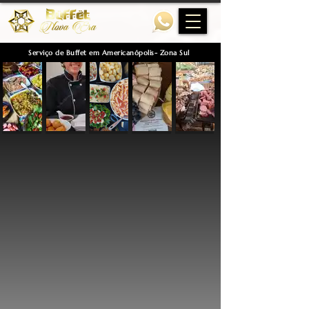
Serviço de Buffet em Americanópolis- Zona Sul