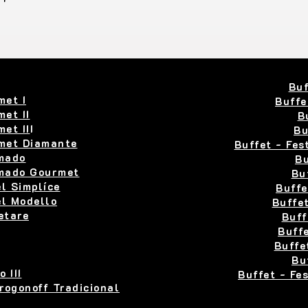
Buf
met I
Buffe
et II
B
et II
I
Bu
rmet Diamante
Buffet - Fes
umado
Bu
umado Gourmet
Bu
el Simplíce
Buffe
el Modello
Buffet
etare
Buff
Buffe
Buffe
Bu
 III
Buffet - Fe
rogonoff Tradicional