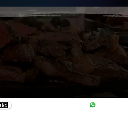
11-98536-
Monica.
 contrato
Noss