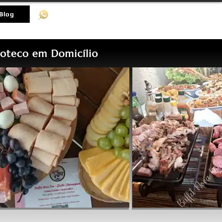
(11)-98536-8512
Blog
Boteco em Domicílio