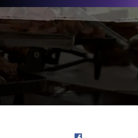
8512 - Orçamentos com
a Pagina - Buffet Nova Era