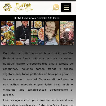
Buffet Espetinho a Domicilio São Paulo
Contratar um buffet de espetinho a domicílio em São
Paulo é uma forma prática e deliciosa de animar
qualquer evento. Oferecemos uma ampla seleção de
espetinhos, incluindo carnes, frango e opções
vegetarianas, todos grelhados na hora para garantir
frescor e sabor irresistível. Cada espetinho é servido
com molhos especiais e guarnições, como farofa e
vinagrete, que complementam perfeitamente a
refeição.
Esse serviço é ideal para diversas ocasiões, desde
festas de aniversário e confraternizações até eventos