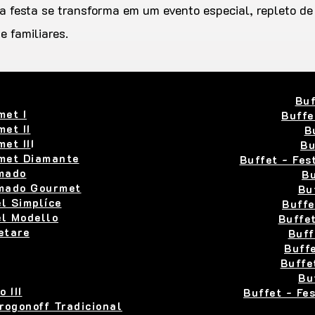
ua festa se transforma em um evento especial, repleto d
e familiares.
Buf
met I
Buffe
et II
B
et II
I
Bu
rmet Diamante
Buffet - Fes
umado
Bu
umado Gourmet
Bu
el Simplíce
Buffe
el Modello
Buffet
etare
Buff
Buffe
Buffe
Bu
 III
Buffet - Fe
rogonoff Tradicional