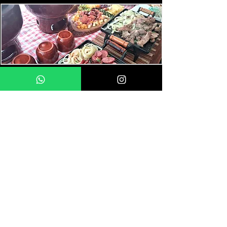
Buffet de Massas - Italiano Buona
Buffet - Festa com Cardápio Junino I
Buffet - Festa Cardápio Junino II
Buffet - Festa Cardápio Junino III
Buffet - Festa Cardápio de Comida Mineira I
Buffet - Festa Cardápio Mineiro II
Buffet - Festa Cardápio Mineiro III
Buffet - Festa Churrasco Espetinho I
Buffet - Festa Churrasco Espetinho II
Buffet - Festa Churrasco Tradição I
Buffet - Festa Churrasco Tradição II
Buffet - Festa Churrasco Tradição III
Buffet - Festa Churrasco Premium
Buffet - Festa Churrasco Premium Gourmet
Zona Norte
Zona Sul
Zona Leste
Zona Oeste
Centro
Tipos de Evento
Numero de convidados
Pagamentos