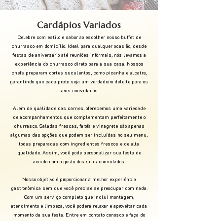
Cardápios Variados
Celebre com estilo e sabor ao escolher nosso buffet de
churrasco em domicílio. Ideal para qualquer ocasião, desde
festas de aniversário até reuniões informais, nós levamos a
experiência do churrasco direto para a sua casa. Nossos
chefs preparam cortes suculentos, como picanha e alcatra,
garantindo que cada prato seja um verdadeiro deleite para os
seus convidados.
Além da qualidade das carnes, oferecemos uma variedade
de acompanhamentos que complementam perfeitamente o
churrasco. Saladas frescas, farofa e vinagrete são apenas
algumas das opções que podem ser incluídas no seu menu,
todas preparadas com ingredientes frescos e de alta
qualidade. Assim, você pode personalizar sua festa de
acordo com o gosto dos seus convidados.
Nosso objetivo é proporcionar a melhor experiência
gastronômica sem que você precise se preocupar com nada.
Com um serviço completo que inclui montagem,
atendimento e limpeza, você poderá relaxar e aproveitar cada
momento da sua festa. Entre em contato conosco e faça do