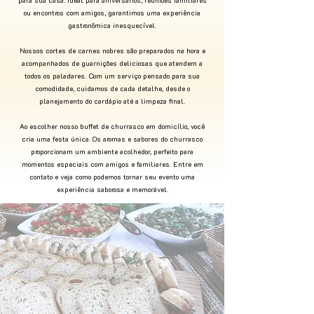
para sua casa. Ideal para aniversários, reuniões familiares
ou encontros com amigos, garantimos uma experiência
gastronômica inesquecível.
Nossos cortes de carnes nobres são preparados na hora e
acompanhados de guarnições deliciosas que atendem a
todos os paladares. Com um serviço pensado para sua
comodidade, cuidamos de cada detalhe, desde o
planejamento do cardápio até a limpeza final.
Ao escolher nosso buffet de churrasco em domicílio, você
cria uma festa única. Os aromas e sabores do churrasco
proporcionam um ambiente acolhedor, perfeito para
momentos especiais com amigos e familiares. Entre em
contato e veja como podemos tornar seu evento uma
experiência saborosa e memorável.